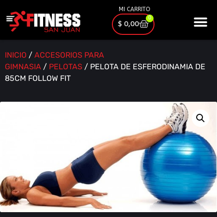
MI CARRITO
0
$
0,00
INICIO
/
ACCESORIOS PARA
GIMNASIA
/
PELOTAS
/ PELOTA DE ESFERODINAMIA DE
85CM FOLLOW FIT