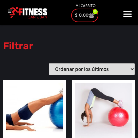
MI CARRITO
0
$
0,00
Filtrar