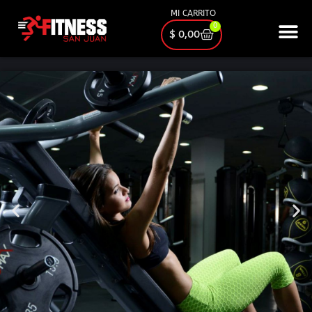
MI CARRITO
0
$
0,00