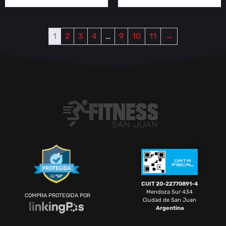
1
2
3
4
…
9
10
11
→
CUIT 20-22770891-4
Mendoza Sur 434
COMPRA PROTEGIDA POR
Ciudad de San Juan
Argentina