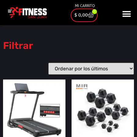
MI CARRITO
0
$
0,00
Filtrar