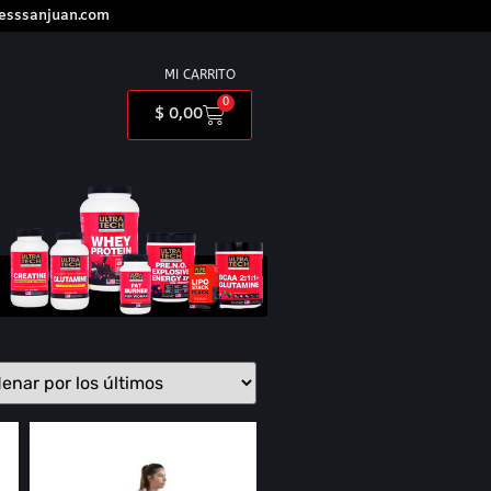
nesssanjuan.com
MI CARRITO
0
$
0,00