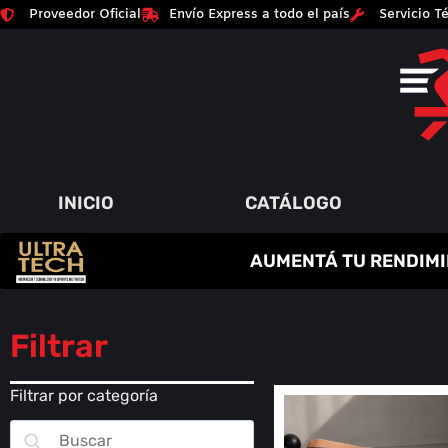
Proveedor Oficial
Envío Express a todo el país
Servicio Té
INICIO
CATÁLOGO
C
R
E
A
T
I
N
A
AUMENTÁ TU RENDIMI
P
A
Q
Y
R
M
U
M
O
E
I
Á
N
T
M
S
O
E
A
Í
D
N
O
A
R
S
Filtrar
Filtrar por categoría