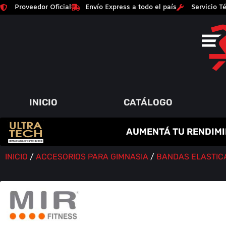
Proveedor Oficial
Envío Express a todo el país
Servicio Té
INICIO
CATÁLOGO
C
R
E
A
T
I
N
A
AUMENTÁ TU RENDIMI
P
A
Q
Y
R
M
U
M
O
E
I
Á
N
T
M
S
O
E
A
Í
D
N
O
A
R
S
INICIO
/
ACCESORIOS PARA GIMNASIA
/
BANDAS ELASTIC