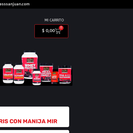
nesssanjuan.com
MI CARRITO
0
$
0,00
IS CON MANIJA MIR