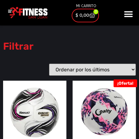
MI CARRITO
0
$
0,00
Filtrar
¡Oferta!