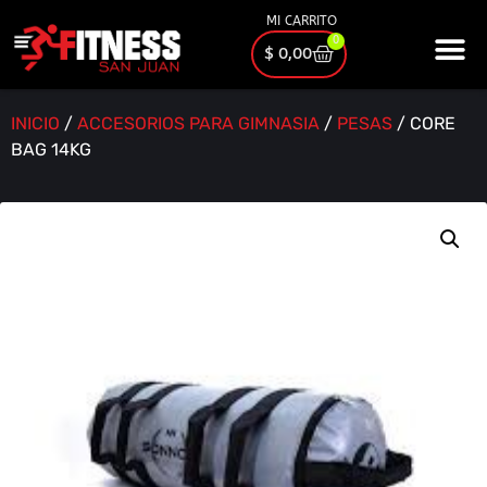
MI CARRITO
0
$
0,00
INICIO
/
ACCESORIOS PARA GIMNASIA
/
PESAS
/ CORE
BAG 14KG