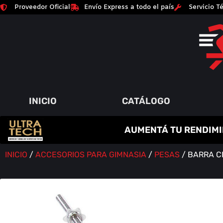
Proveedor Oficial
Envío Express a todo el país
Servicio Té
INICIO
CATÁLOGO
C
R
E
A
T
I
N
A
AUMENTÁ TU RENDIMI
P
A
Q
Y
R
M
U
M
O
E
I
Á
N
T
M
S
O
E
A
Í
D
N
O
A
R
S
INICIO
/
ACCESORIOS PARA GIMNASIA
/
PESAS
/ BARRA C