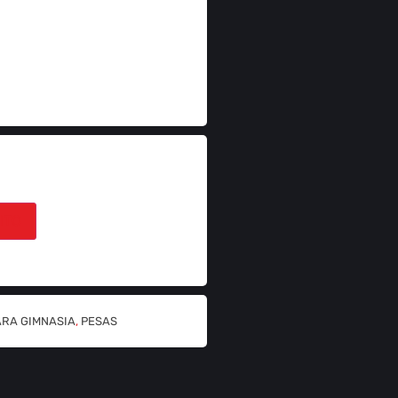
ITO
ARA GIMNASIA
,
PESAS