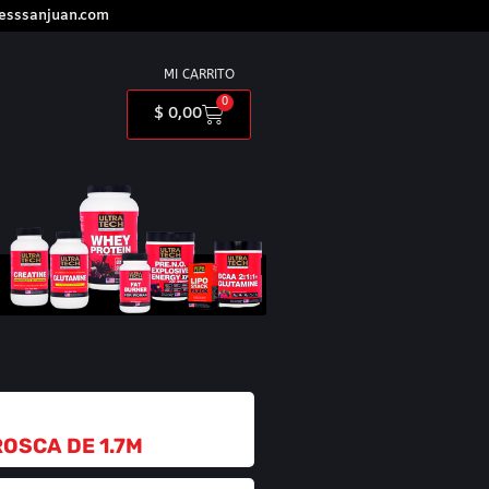
nesssanjuan.com
MI CARRITO
0
$
0,00
OSCA DE 1.7M