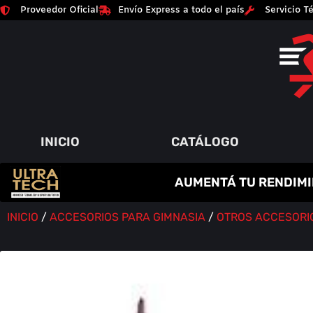
Proveedor Oficial
Envío Express a todo el país
Servicio Té
INICIO
CATÁLOGO
C
R
E
A
T
I
N
A
AUMENTÁ TU RENDIMI
P
A
Q
Y
R
M
U
M
O
E
I
Á
N
T
M
S
O
E
A
Í
D
N
O
A
R
S
INICIO
/
ACCESORIOS PARA GIMNASIA
/
OTROS ACCESORI