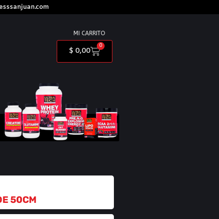
nesssanjuan.com
MI CARRITO
0
$
0,00
DE 50CM