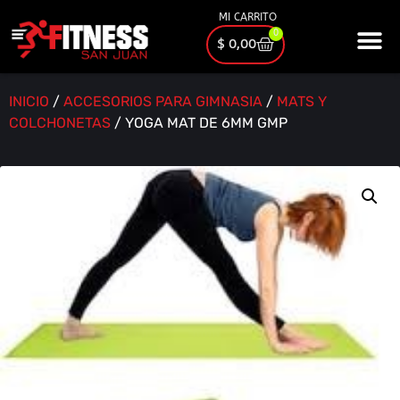
MI CARRITO
0
$
0,00
INICIO
/
ACCESORIOS PARA GIMNASIA
/
MATS Y
COLCHONETAS
/ YOGA MAT DE 6MM GMP