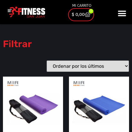
MI CARRITO
0
$
0,00
Filtrar