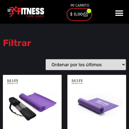
MI CARRITO
0
$
0,00
Filtrar