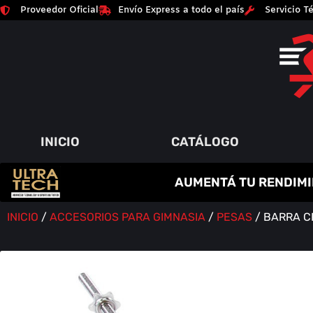
Proveedor Oficial
Envío Express a todo el país
Servicio Té
INICIO
CATÁLOGO
C
R
E
A
T
I
N
A
AUMENTÁ TU RENDIMI
P
A
Q
Y
R
M
U
M
O
E
I
Á
N
T
M
S
O
E
A
Í
D
N
O
A
R
S
INICIO
/
ACCESORIOS PARA GIMNASIA
/
PESAS
/ BARRA C