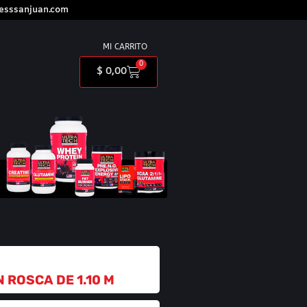
nesssanjuan.com
MI CARRITO
0
$
0,00
ROSCA DE 1.10 M