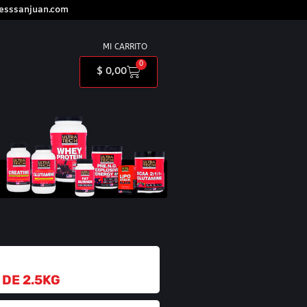
nesssanjuan.com
MI CARRITO
0
$
0,00
 DE 2.5KG