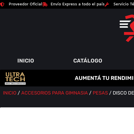
Proveedor Oficial
Envío Express a todo el país
Servicio Té
INICIO
CATÁLOGO
C
R
E
A
T
I
N
A
AUMENTÁ TU RENDIMI
P
A
Q
Y
R
M
U
M
O
E
I
Á
N
T
M
S
O
E
A
Í
D
N
O
A
R
S
INICIO
/
ACCESORIOS PARA GIMNASIA
/
PESAS
/ DISCO D