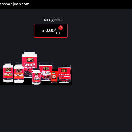
nesssanjuan.com
MI CARRITO
0
$
0,00