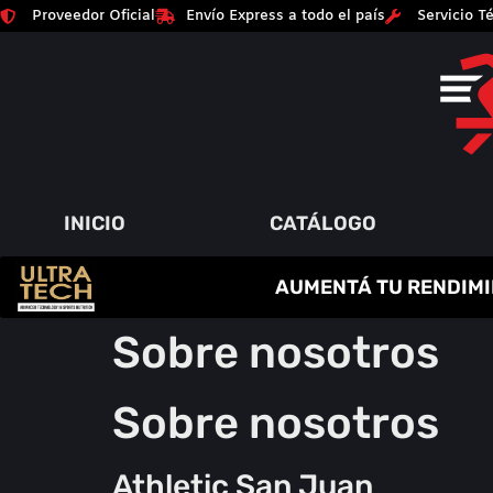
Proveedor Oficial
Envío Express a todo el país
Servicio Té
INICIO
CATÁLOGO
C
R
E
A
T
I
N
A
AUMENTÁ TU RENDIMI
P
A
Q
Y
R
M
U
M
O
E
I
Á
N
T
M
S
O
E
A
Í
D
N
O
A
R
S
Sobre nosotros
Sobre nosotros
Athletic San Juan