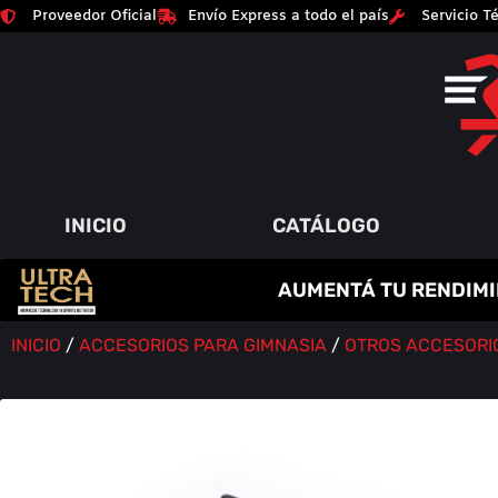
Proveedor Oficial
Envío Express a todo el país
Servicio Té
INICIO
CATÁLOGO
C
R
E
A
T
I
N
A
AUMENTÁ TU RENDIMI
P
A
Q
Y
R
M
U
M
O
E
I
Á
N
T
M
S
O
E
A
Í
D
N
O
A
R
S
INICIO
/
ACCESORIOS PARA GIMNASIA
/
OTROS ACCESORI