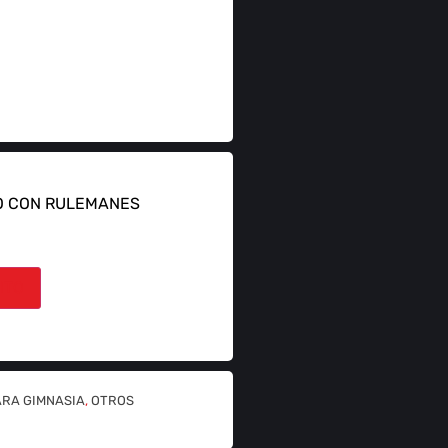
O CON RULEMANES
ITO
ARA GIMNASIA
,
OTROS