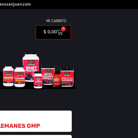
nesssanjuan.com
MI CARRITO
0
$
0,00
LEMANES GMP