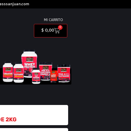
nesssanjuan.com
MI CARRITO
0
$
0,00
DE 2KG