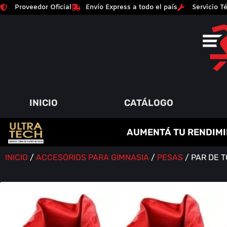
Proveedor Oficial
Envío Express a todo el país
Servicio Té
INICIO
CATÁLOGO
C
R
E
A
T
I
N
A
AUMENTÁ TU RENDIMI
P
A
Q
Y
R
M
U
M
O
E
I
Á
N
T
M
S
O
E
A
Í
D
N
O
A
R
S
INICIO
/
ACCESORIOS PARA GIMNASIA
/
PESAS
/ PAR DE 