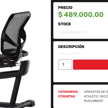
PRECIO
$
489.000,00
STOCK
2 DISPONIBLES
DESCRIPCIÓN
2 disponibles
AÑADIR AL CARR
CATEGORÍAS
APARATOS DE G
ETIQUETAS
ATHLETIC
,
BICI
RUCUMBENT