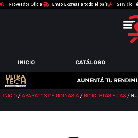
Proveedor Oficial
Envío Express a todo el país
Servicio Té
INICIO
CATÁLOGO
C
R
E
A
T
I
N
A
AUMENTÁ TU RENDIMI
P
A
Q
Y
R
M
U
M
O
E
I
Á
N
T
M
S
O
E
A
Í
D
N
O
A
R
S
INICIO
/
APARATOS DE GIMNASIA
/
BICICLETAS FIJAS
/ NU