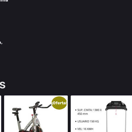
o,
S
¡Oferta!