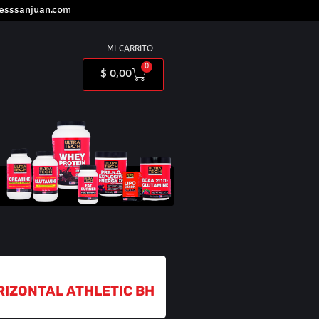
nesssanjuan.com
MI CARRITO
0
$
0,00
RIZONTAL ATHLETIC BH