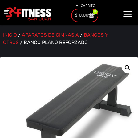
MI CARRITO
0
$
0,00
INICIO
/
APARATOS DE GIMNASIA
/
BANCOS Y
OTROS
/ BANCO PLANO REFORZADO