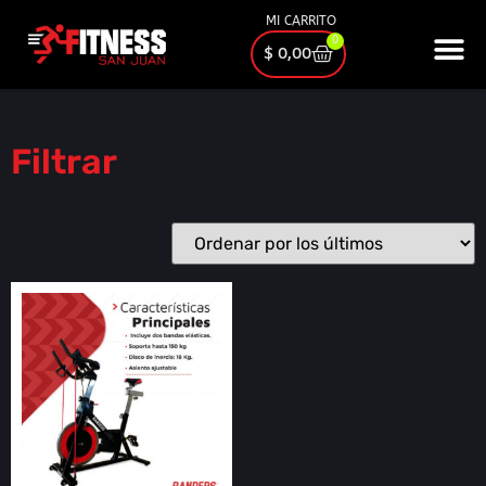
MI CARRITO
0
$
0,00
Filtrar