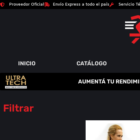
Proveedor Oficial
Envío Express a todo el país
Servicio Té
INICIO
CATÁLOGO
C
R
E
A
T
I
N
A
AUMENTÁ TU RENDIMI
P
A
Q
Y
R
M
U
M
O
E
I
Á
N
T
M
S
O
E
A
Í
D
N
O
A
R
S
Filtrar