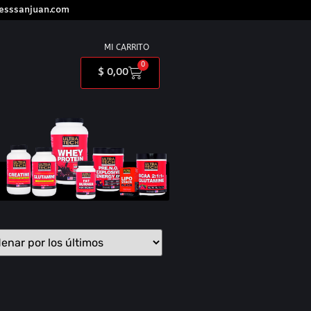
nesssanjuan.com
MI CARRITO
0
$
0,00