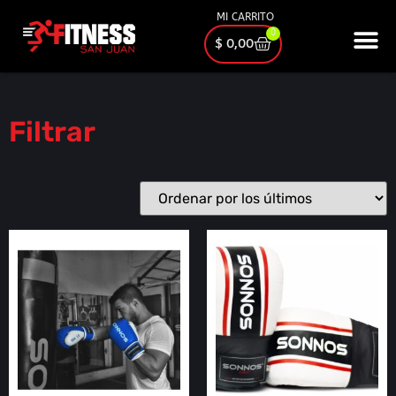
MI CARRITO
0
$
0,00
Filtrar