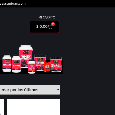
nesssanjuan.com
MI CARRITO
0
$
0,00