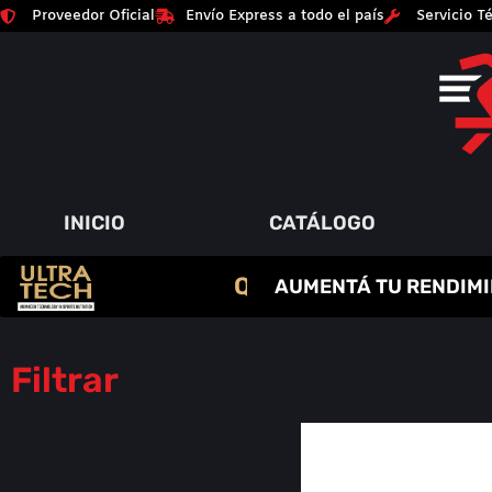
Proveedor Oficial
Envío Express a todo el país
Servicio Té
INICIO
CATÁLOGO
C
R
E
A
T
I
N
A
AUMENTÁ TU RENDIMI
P
A
Q
Y
R
M
U
M
O
I
E
N
Á
T
M
O
E
S
A
Í
N
D
A
O
S
R
Filtrar