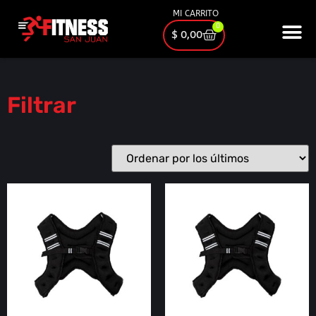
MI CARRITO
0
$
0,00
Filtrar