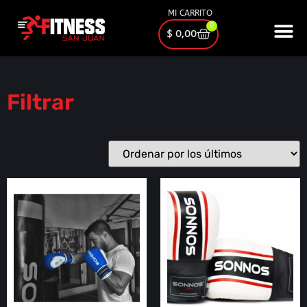
MI CARRITO
0
$
0,00
Filtrar