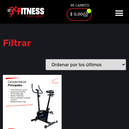
MI CARRITO
0
$
0,00
Filtrar