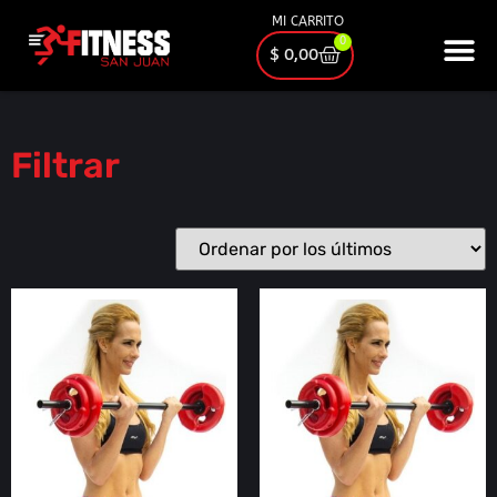
MI CARRITO
0
$
0,00
Filtrar