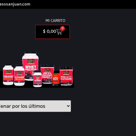
nesssanjuan.com
MI CARRITO
0
$
0,00