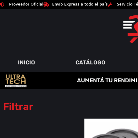
Proveedor Oficial
Envío Express a todo el país
Servicio Té
INICIO
CATÁLOGO
C
R
E
A
T
I
N
A
AUMENTÁ TU RENDIMI
P
A
Q
Y
R
M
U
M
O
E
I
Á
N
T
M
S
O
E
A
Í
D
N
O
A
R
S
Filtrar