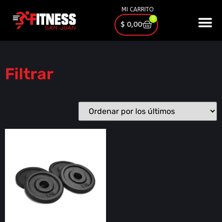
MI CARRITO
0
$
0,00
Filtrar