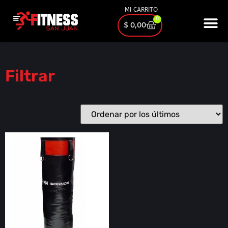
MI CARRITO
0
$
0,00
Filtrar